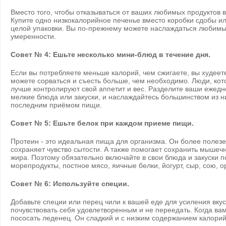
Вместо того, чтобы отказываться от ваших любимых продуктов 
Купите одно низкокалорийное печенье вместо коробки сдобы и
целой упаковки. Вы по-прежнему можете наслаждаться любимы
умеренности.
Совет № 4: Ешьте несколько мини-блюд в течение дня.
Если вы потребляете меньше калорий, чем сжигаете, вы худеете
можете сорваться и съесть больше, чем необходимо. Люди, кото
лучше контролируют свой аппетит и вес. Разделите ваши ежед
мелкие блюда или закуски, и наслаждайтесь большинством из н
последним приёмом пищи.
Совет № 5: Ешьте белок при каждом приеме пищи.
Протеин - это идеальная пища для организма. Он более полезе
сохраняет чувство сытости. А также помогает сохранить мышеч
жира. Поэтому обязательно включайте в свои блюда и закуски п
морепродукты, постное мясо, яичные белки, йогурт, сыр, сою, о
Совет № 6: Используйте специи.
Добавьте специи или перец чили к вашей еде для усиления вку
почувствовать себя удовлетворенным и не переедать. Когда ва
пососать леденец. Он сладкий и с низким содержанием калорий