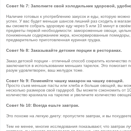
Совет № 7: Заполните свой холодильник здоровой, удобн
Наличие готовых к употреблению закусок и еды, которую можно
успех. У вас будет меньше шансов лишний раз сходить в магазин
вы сможете собрать здоровую еду через 5 или 10 минут в своё
предметы первой необходимости: замороженные овощи, цельн
пониженным содержанием жира, консервированные помидоры,
предварительно приготовленная куриная грудка.
Совет № 8: Заказывайте детские порции в ресторанах.
Заказ детской порции - отличный способ сократить количество 
заключается в использовании меньших тарелок. Это помогает 
разум удовлетворен, ваш желудок тоже.
Совет № 9: Поменяйте чашку макарон на чашку овощей.
Просто съев меньше пасты или хлеба и больше овощей, вы мож
несколько размеров свой гардероб. Вы можете сэкономить от 10
количество крахмала на тарелке и увеличите количество овоще
Совет № 10: Всегда ешьте завтрак.
Это похоже на легкую диету: пропустите завтрак, и вы похудеет
Тем не менее, многие исследования показывают, что завтрак л