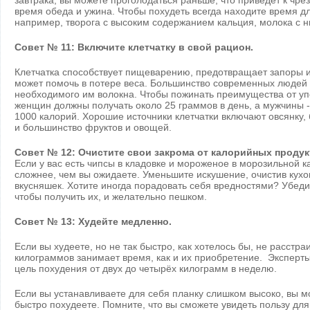
завтрака, вы можете проголодаться раньше, что приведет к чр
время обеда и ужина. Чтобы похудеть всегда находите время д
например, творога с высоким содержанием кальция, молока с 
Совет № 11: Включите клетчатку в свой рацион.
Клетчатка способствует пищеварению, предотвращает запоры и
может помочь в потере веса. Большинство современных людей 
необходимого им волокна. Чтобы пожинать преимущества от уп
женщин должны получать около 25 граммов в день, а мужчины -
1000 калорий. Хорошие источники клетчатки включают овсянку,
и большинство фруктов и овощей.
Совет № 12: Очистите свои закрома от калорийных продук
Если у вас есть чипсы в кладовке и мороженое в морозильной к
сложнее, чем вы ожидаете. Уменьшите искушение, очистив кух
вкусняшек. Хотите иногда порадовать себя вредностями? Убеди
чтобы получить их, и желательно пешком.
Совет № 13: Худейте медленно.
Если вы худеете, но не так быстро, как хотелось бы, не расст
килограммов занимает время, как и их приобретение. Эксперт
цель похудения от двух до четырёх килограмм в неделю.
Если вы устанавливаете для себя планку слишком высоко, вы м
быстро похудеете. Помните, что вы сможете увидеть пользу для