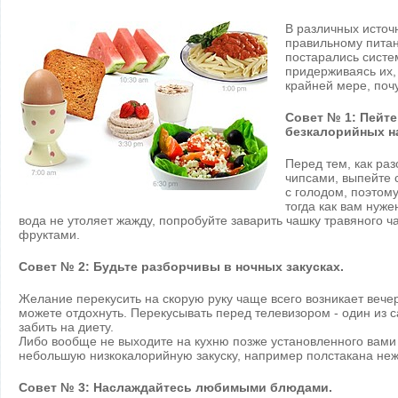
В различных источ
правильному питан
постарались систе
придерживаясь их, 
крайней мере, поч
Совет № 1: Пейте
безкалорийных н
Перед тем, как ра
чипсами, выпейте 
с голодом, поэтом
тогда как вам нуже
вода не утоляет жажду, попробуйте заварить чашку травяного 
фруктами.
Совет № 2: Будьте разборчивы в ночных закусках.
Желание перекусить на скорую руку чаще всего возникает вечер
можете отдохнуть. Перекусывать перед телевизором - один из 
забить на диету.
Либо вообще не выходите на кухню позже установленного вами
небольшую низкокалорийную закуску, например полстакана не
Совет № 3: Наслаждайтесь любимыми блюдами.