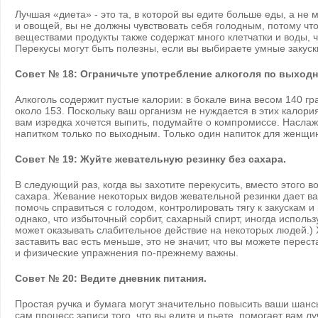
Лучшая «диета» - это та, в которой вы едите больше еды, а не
и овощей, вы не должны чувствовать себя голодным, потому чт
веществами продукты также содержат много клетчатки и воды, 
Перекусы могут быть полезны, если вы выбираете умные закуск
Совет № 18: Ограничьте употребление алкоголя по выход
Алкоголь содержит пустые калории: в бокале вина весом 140 гр
около 153. Поскольку ваш организм не нуждается в этих калори
вам изредка хочется выпить, подумайте о компромиссе. Насл
напитком только по выходным. Только один напиток для женщин
Совет № 19: Жуйте жевательную резинку без сахара.
В следующий раз, когда вы захотите перекусить, вместо этого 
сахара. Жевание некоторых видов жевательной резинки дает в
помочь справиться с голодом, контролировать тягу к закускам и 
однако, что избыточный сорбит, сахарный спирт, иногда исполь
может оказывать слабительное действие на некоторых людей.)
заставить вас есть меньше, это не значит, что вы можете перес
и физические упражнения по-прежнему важны.
Совет № 20: Ведите дневник питания.
Простая ручка и бумага могут значительно повысить ваши шан
сам процесс записи того, что вы едите и пьете, помогает вам лу