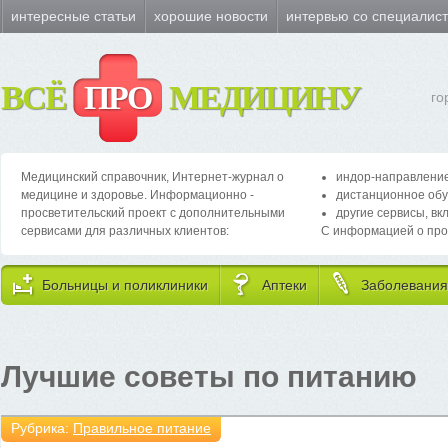
интересные статьи
хорошие новости
интервью со специалис
ВСЁ
ПРО
МЕДИЦИНУ
го
Медицинский справочник, Интернет-журнал о
индор-направление
медицине и здоровье. Информационно -
дистанционное обу
просветительский проект с дополнительными
другие сервисы, вк
сервисами для различных клиентов:
С информацией о про
Больницы и поликлиники
Аптеки
Заболевания
Лучшие советы по питанию
Рубрика:
Правильное питание