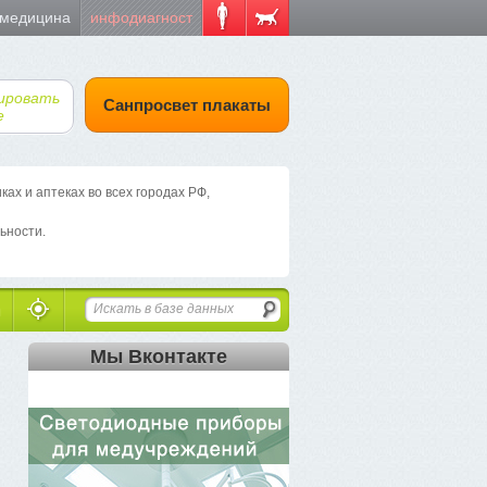
 медицина
инфодиагност
ировать
Санпросвет плакаты
е
х и аптеках во всех городах РФ,
ьности.
Мы Вконтакте