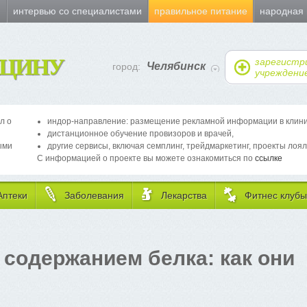
и
интервью со специалистами
правильное питание
народная
ЦИНУ
зарегистр
Челябинск
город:
учреждени
л о
индор-направление: размещение рекламной информации в клиника
дистанционное обучение провизоров и врачей,
ыми
другие сервисы, включая семплинг, трейдмаркетинг, проекты лоял
С информацией о проекте вы можете ознакомиться по
ссылке
Аптеки
Заболевания
Лекарства
Фитнес клубы
содержанием белка: как они