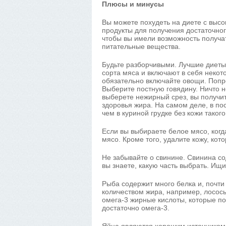
Плюсы и минусы
Вы можете похудеть на диете с выс
продукты для получения достаточног
чтобы вы имели возможность получа
питательные вещества.
Будьте разборчивыми. Лучшие диет
сорта мяса и включают в себя некот
обязательно включайте овощи. Попр
Выберите постную говядину. Ничто н
выберете нежирный срез, вы получи
здоровья жира. На самом деле, в по
чем в куриной грудке без кожи таког
Если вы выбираете белое мясо, когд
мясо. Кроме того, удалите кожу, ко
Не забывайте о свинине. Свинина со
вы знаете, какую часть выбрать. Ищи
Рыба содержит много белка и, почт
количеством жира, например, лосос
омега-3 жирные кислоты, которые п
достаточно омега-3.