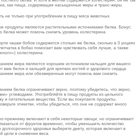
остного белка. И хотя в желтке содержится холестерин, он не так
на, как пища, содержащая насыщенные жиры и транс-жиры.
ть не только при употреблении в пищу мяса животных.
ые продукты являются растительными источниками белка. Бонус:
о белка может помочь снизить уровень холестерина.
рти чашки бобов содержится столько же белка, сколько в 3 унциях
летчатка в бобах помогает вам чувствовать себя лучше, а также
охого») холестерина.
жанием жира являются хорошим источником кальция для вашего
т вам белок и кальций для крепких костей и здорового сердца.
анием жира или обезжиренные могут помочь вам снизить
нием белка ограничивают зерно, поэтому убедитесь, что зерно,
ми» углеводами. Употребляйте в пищу продукты из цельного
тку и питательные вещества. Если вы покупаете продукты,
оверьте этикетки, чтобы убедиться, что они не содержат много
по-прежнему включают в себя некоторые овощи, но ограничивают
отказаться от фруктов временно, чтобы уменьшить количество
о долгосрочного здоровья выберите диету, которая включает в
й цели в снижении веса.