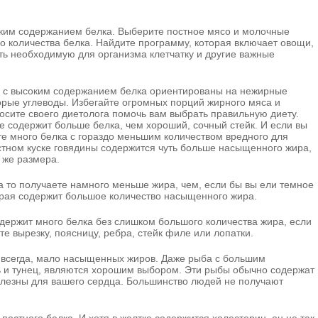
оким содержанием белка. Выберите постное мясо и молочные
о количества белка. Найдите программу, которая включает овощи,
ть необходимую для организма клетчатку и другие важные
ы с высоким содержанием белка ориентированы на нежирные
орые углеводы. Избегайте огромных порций жирного мяса и
осите своего диетолога помочь вам выбрать правильную диету.
е содержит больше белка, чем хороший, сочный стейк. И если вы
те много белка с гораздо меньшим количеством вредного для
стном куске говядины содержится чуть больше насыщенного жира,
о же размера.
а то получаете намного меньше жира, чем, если бы вы ели темное
торая содержит большое количество насыщенного жира.
держит много белка без слишком большого количества жира, если
те вырезку, поясницу, ребра, стейк филе или лопатки.
и всегда, мало насыщенных жиров. Даже рыба с большим
ь и тунец, являются хорошим выбором. Эти рыбы обычно содержат
олезны для вашего сердца. Большинство людей не получают