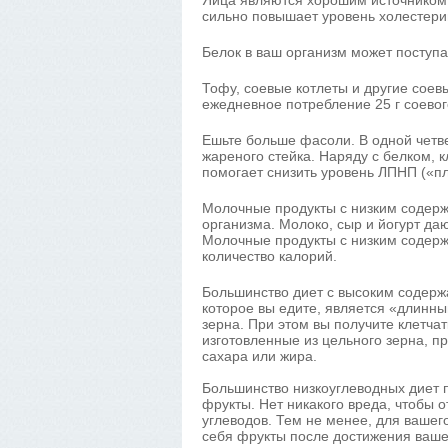
Яйца являются хорошим источником п
сильно повышает уровень холестери
Белок в ваш организм может поступа
Тофу, соевые котлеты и другие соев
ежедневное потребление 25 г соевог
Ешьте больше фасоли. В одной четве
жареного стейка. Наряду с белком, к
помогает снизить уровень ЛПНП («пл
Молочные продукты с низким содер
организма. Молоко, сыр и йогурт даю
Молочные продукты с низким содерж
количество калорий.
Большинство диет с высоким содержа
которое вы едите, является «длинны
зерна. При этом вы получите клетча
изготовленные из цельного зерна, пр
сахара или жира.
Большинство низкоуглеводных диет 
фрукты. Нет никакого вреда, чтобы 
углеводов. Тем не менее, для вашег
себя фрукты после достижения ваше