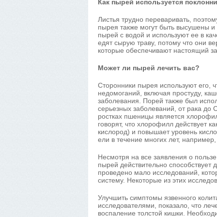
Как пырей используется поклонн
Листья трудно переваривать, поэтом
пырея также могут быть высушены и
пырей с водой и используют ее в к
едят сырую траву, потому что они в
которые обеспечивают настоящий за
Может ли пырей лечить вас?
Сторонники пырея используют его, 
недомоганий, включая простуду, ка
заболевания. Порей также был испо
серьезных заболеваний, от рака до С
ростках пшеницы является хлорофил
говорят, что хлорофилл действует ка
кислород) и повышает уровень кисл
ели в течение многих лет, например,
Несмотря на все заявления о пользе 
пырей действительно способствует 
проведено мало исследований, кот
систему. Некоторые из этих исследо
Улучшить симптомы язвенного колит
исследователями, показало, что леч
воспаление толстой кишки. Необход