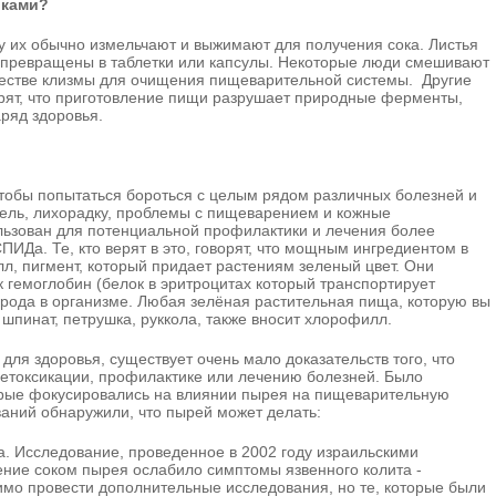
иками?
у их обычно измельчают и выжимают для получения сока. Листья
 превращены в таблетки или капсулы. Некоторые люди смешивают
ачестве клизмы для очищения пищеварительной системы. Другие
ерят, что приготовление пищи разрушает природные ферменты,
ряд здоровья.
чтобы попытаться бороться с целым рядом различных болезней и
шель, лихорадку, проблемы с пищеварением и кожные
льзован для потенциальной профилактики и лечения более
ПИДа. Те, кто верят в это, говорят, что мощным ингредиентом в
л, пигмент, который придает растениям зеленый цвет. Они
к гемоглобин (белок в эритроцитах который транспортирует
орода в организме. Любая зелёная растительная пища, которую вы
 шпинат, петрушка, руккола, также вносит хлорофилл.
для здоровья, существует очень мало доказательств того, что
детоксикации, профилактике или лечению болезней. Было
орые фокусировались на влиянии пырея на пищеварительную
ваний обнаружили, что пырей может делать:
а. Исследование, проведенное в 2002 году израильскими
ение соком пырея ослабило симптомы язвенного колита -
имо провести дополнительные исследования, но те, которые были