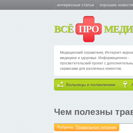
интересные статьи
хорошие новост
ВСЁ
ПРО
МЕДИ
Медицинский справочник, Интернет-журна
медицине и здоровье. Информационно -
просветительский проект с дополнительн
сервисами для различных клиентов:
Больницы и поликлиники
Чем полезны тра
Рубрика:
Правильное питание