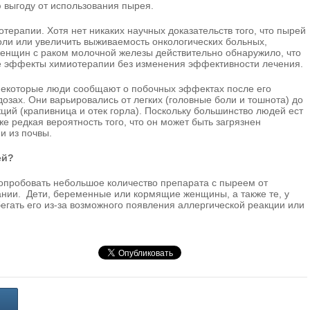
 выгоду от использования пырея.
ерапии. Хотя нет никаких научных доказательств того, что пырей
оли или увеличить выживаемость онкологических больных,
енщин с раком молочной железы действительно обнаружило, что
 эффекты химиотерапии без изменения эффективности лечения.
некоторые люди сообщают о побочных эффектах после его
дозах. Они варьировались от легких (головные боли и тошнота) до
ций (крапивница и отек горла). Поскольку большинство людей ест
е редкая вероятность того, что он может быть загрязнен
и из почвы.
ей?
попробовать небольшое количество препарата с пыреем от
нии. Дети, беременные или кормящие женщины, а также те, у
егать его из-за возможного появления аллергической реакции или