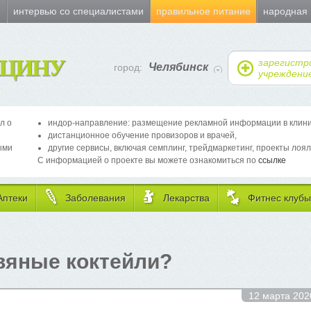
и
интервью со специалистами
правильное питание
народная
ЦИНУ
зарегистр
Челябинск
город:
учреждени
л о
индор-направление: размещение рекламной информации в клиника
дистанционное обучение провизоров и врачей,
ыми
другие сервисы, включая семплинг, трейдмаркетинг, проекты лоял
С информацией о проекте вы можете ознакомиться по
ссылке
Аптеки
Заболевания
Лекарства
Фитнес клубы
вяные коктейли?
12 марта 202