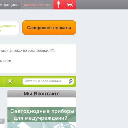
 медицина
инфодиагност
ировать
Санпросвет плакаты
е
х и аптеках во всех городах РФ,
ьности.
Мы Вконтакте
0