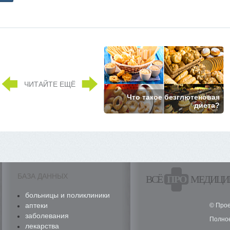
ЧИТАЙТЕ ЕЩЁ
Что такое безглютеновая
диета?
БАЗА ДАННЫХ
ВСЁ
ПРО
МЕДИЦИ
больницы и поликлиники
аптеки
© Прое
заболевания
Полное
лекарства