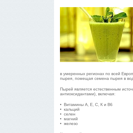
в умеренных регионах по всей Евро
пырея, помещая семена пырея в вод
Пырей является естественным источ
антиоксидантами), включая:
• Витамины А, Е, С, К и В6
• кальций
• селен
• магний
• железо