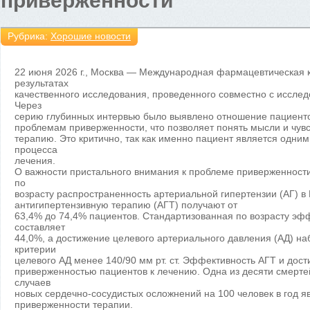
приверженности
Рубрика:
Хорошие новости
22 июня 2026 г., Москва — Международная фармацевтическая 
результатах
качественного исследования, проведенного совместно с иссле
Через
серию глубинных интервью было выявлено отношение пациентов
проблемам приверженности, что позволяет понять мысли и чув
терапию. Это критично, так как именно пациент является одним
процесса
лечения.
О важности пристального внимания к проблеме приверженност
по
возрасту распространенность артериальной гипертензии (АГ) в 
антигипертензивную терапию (АГТ) получают от
63,4% до 74,4% пациентов. Стандартизованная по возрасту эфф
составляет
44,0%, а достижение целевого артериального давления (АД) на
критерии
целевого АД менее 140/90 мм рт. ст. Эффективность АГТ и дос
приверженностью пациентов к лечению. Одна из десяти смертей
случаев
новых сердечно-сосудистых осложнений на 100 человек в год я
приверженности терапии.