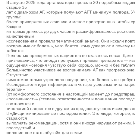
В августе 2025 года организаторы провели 20 подробных инди
старше 35
лет с диагнозом АГ, которые получают АГТ минимум полгода. У
группы:
более приверженных лечению и менее приверженных, чтобы сра
Каждое
интервью длилось до двух часов и расшифровывалось дословно
качественным
исследованиям провели тематический анализ. Они искали пов
воспринимают болезнь, чего боятся, кому доверяют и почему 
таблеток.
Полностью приверженных пациентов не оказалось вовсе. Даже т
признавались, что иногда пропускают приемы препаратов — изза
ощущения «сегодня чувствую себя хорошо, можно и без таблет
Большинство участников не воспринимали АГ как прогрессирую
Отсутствие
симптомов только укрепляло ощущение, что болезнь не требуе
Исследователи идентифицировали четыре условных типа пацие
терапии»
(от комфортного состояния в настоящий момент до предотвра
«осознанность» (степень ответственности и понимания последст
соотносятся c
типологией пациентов в другом из предшествующих исследован
 «Дисциплинированные последователи». Это люди, которые, ка
стараются
выполнять рекомендации, хотя и они иногда нарушают режим. 
последствий и
желание «не стать обузой» для семьи.