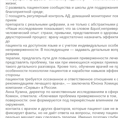
жизни;
 развивать пациентские сообщества и школы для поддержания
благоприятной среде;
 поощрять регулярный контроль АД: домашний мониторинг по
прием
препарата с реальными цифрами, а не только с абстрактными 
«Наше исследование показывает, что за словом &quot;неприве
человеческий опыт: страхи, привычки, представления о здоровь
двухсторонний процесс: врачу недостаточно назначить эффек
до
пациента на доступном языке и с учетом индивидуальных особ
неприверженности. В последующем — задавать детальные воп
режима
терапии, предлагать пути для повышения приверженности лече
представлять проблему, так как при имеющихся нормах приема 
такого детального разговора. Кроме того, обучение врачей не п
особенности психологии пациентов и наработки навыков эффек
стороны
пациентов требуется осознанное и ответственное отношение к
рекомендациям лечащего врача», — заключила Юнона Хомицкая
компании «Сервье» в России.
Анна Кузина, директор по качественным исследованиям в сфер
Комкон, отметила: «Ключевая проблема приверженности в том, 
поверхности: они формируются под перекрёстным влиянием ли
окружения,
контакта с врачом и других факторов, которые пациент сам не в
фиксирует факты, но не даёт ответа на вопросы, почему пациент
реально мешает ему следовать терапии. Именно поэтому глуб