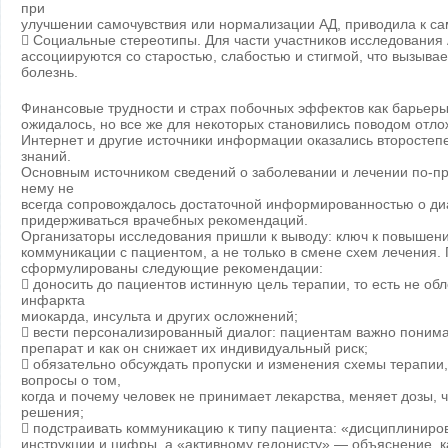
при
улучшении самочувствия или нормализации АД, приводила к с
 Социальные стереотипы. Для части участников исследования
ассоциируются со старостью, слабостью и стигмой, что вызыва
болезнь.
Финансовые трудности и страх побочных эффектов как барьеры
ожидалось, но все же для некоторых становились поводом отло
Интернет и другие источники информации оказались второсте
знаний.
Основным источником сведений о заболевании и лечении по-пр
нему не
всегда сопровождалось достаточной информированностью о ди
придерживаться врачебных рекомендаций.
Организаторы исследования пришли к выводу: ключ к повышен
коммуникации с пациентом, а не только в смене схем лечения.
сформулированы следующие рекомендации:
 доносить до пациентов истинную цель терапии, то есть не об
инфаркта
миокарда, инсульта и других осложнений;
 вести персонализированный диалог: пациентам важно понима
препарат и как он снижает их индивидуальный риск;
 обязательно обсуждать пропуски и изменения схемы терапии
вопросы о том,
когда и почему человек не принимает лекарства, меняет дозы, 
решения;
 подстраивать коммуникацию к типу пациента: «дисциплинир
инструкции и цифры, а «активному гедонисту» — объяснение, к