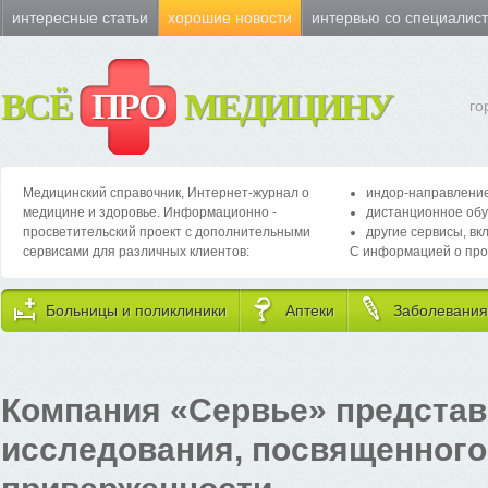
интересные статьи
хорошие новости
интервью со специалис
ВСЁ
ПРО
МЕДИЦИНУ
го
Медицинский справочник, Интернет-журнал о
индор-направление
медицине и здоровье. Информационно -
дистанционное обу
просветительский проект с дополнительными
другие сервисы, вк
сервисами для различных клиентов:
С информацией о про
Больницы и поликлиники
Аптеки
Заболевания
Компания «Сервье» представ
исследования, посвященного