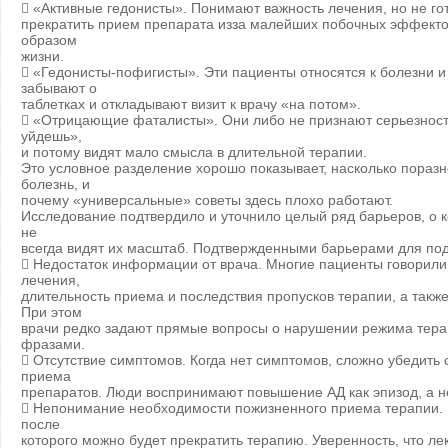
 «Активные гедонисты». Понимают важность лечения, но не гот
прекратить прием препарата изза малейших побочных эффекто
образом
жизни.
 «Гедонисты-пофигисты». Эти пациенты относятся к болезни и
забывают о
таблетках и откладывают визит к врачу «на потом».
 «Отрицающие фаталисты». Они либо не признают серьезность 
уйдешь»,
и потому видят мало смысла в длительной терапии.
Это условное разделение хорошо показывает, насколько пораз
болезнь, и
почему «универсальные» советы здесь плохо работают.
Исследование подтвердило и уточнило целый ряд барьеров, о к
не
всегда видят их масштаб. Подтвержденными барьерами для по
 Недостаток информации от врача. Многие пациенты говорили,
лечения,
длительность приема и последствия пропусков терапии, а такж
При этом
врачи редко задают прямые вопросы о нарушении режима тера
фразами.
 Отсутствие симптомов. Когда нет симптомов, сложно убедить
приема
препаратов. Люди воспринимают повышение АД как эпизод, а не
 Непонимание необходимости пожизненного приема терапии. 
после
которого можно будет прекратить терапию. Уверенность, что л