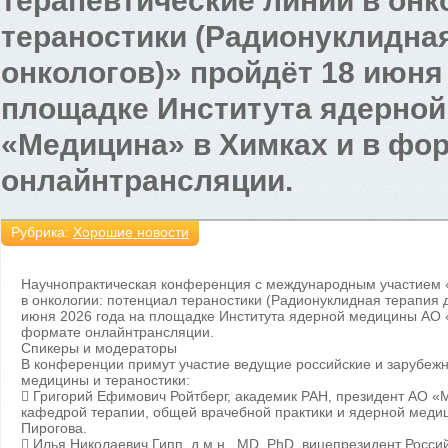
терапевтические линии в онк
тераностики (Радионуклидна
онкологов)» пройдёт 18 июня 
площадке Института ядерно
«Медицина» в Химках и в фо
онлайнтрансляции.
Рубрика:
Хорошие новости
Научнопрактическая конференция с международным участием 
в онкологии: потенциал тераностики (Радионуклидная терапия 
июня 2026 года на площадке Института ядерной медицины АО 
формате онлайнтрансляции.
Спикеры и модераторы
В конференции примут участие ведущие российские и зарубежн
медицины и тераностики:
 Григорий Ефимович Ройтберг, академик РАН, президент АО 
кафедрой терапии, общей врачебной практики и ядерной меди
Пирогова.
 Илья Николаевич Гипп, д.м.н., MD, PhD, вицепрезидент Росс