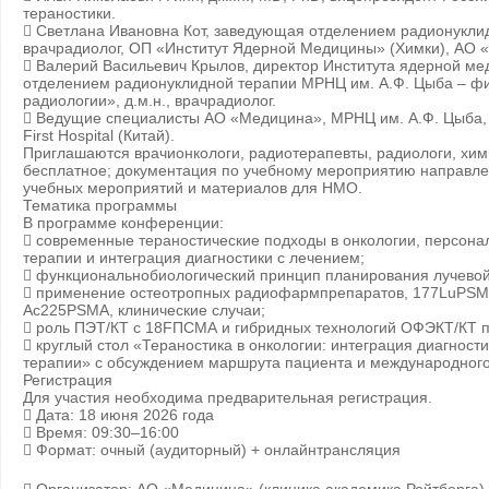
тераностики.
 Светлана Ивановна Кот, заведующая отделением радионукли
врачрадиолог, ОП «Институт Ядерной Медицины» (Химки), АО 
 Валерий Васильевич Крылов, директор Института ядерной м
отделением радионуклидной терапии МРНЦ им. А.Ф. Цыба – 
радиологии», д.м.н., врачрадиолог.
 Ведущие специалисты АО «Медицина», МРНЦ им. А.Ф. Цыба, Р
First Hospital (Китай).
Приглашаются врачионкологи, радиотерапевты, радиологи, хим
бесплатное; документация по учебному мероприятию направле
учебных мероприятий и материалов для НМО.
Тематика программы
В программе конференции:
 современные тераностические подходы в онкологии, персон
терапии и интеграция диагностики с лечением;
 функциональнобиологический принцип планирования лучевой
 применение остеотропных радиофармпрепаратов, 177LuPS
Ac225PSMA, клинические случаи;
 роль ПЭТ/КТ с 18FПСМА и гибридных технологий ОФЭКТ/КТ 
 круглый стол «Тераностика в онкологии: интеграция диагности
терапии» с обсуждением маршрута пациента и международного
Регистрация
Для участия необходима предварительная регистрация.
 Дата: 18 июня 2026 года
 Время: 09:30–16:00
 Формат: очный (аудиторный) + онлайнтрансляция