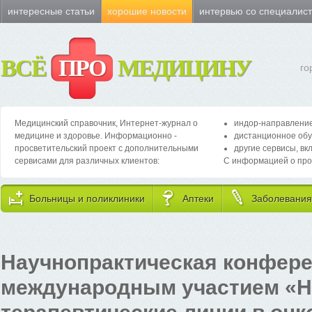
интересные статьи
хорошие новости
интервью со специалис
ВСЁ
ПРО
МЕДИЦИНУ
го
Медицинский справочник, Интернет-журнал о
индор-направление
медицине и здоровье. Информационно -
дистанционное обу
просветительский проект с дополнительными
другие сервисы, вк
сервисами для различных клиентов:
С информацией о про
Больницы и поликлиники
Аптеки
Заболевания
Научнопрактическая конфере
международным участием «