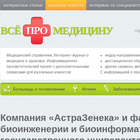
интересные статьи
хорошие новости
интервью со специалис
ВСЁ
ПРО
МЕДИЦИНУ
го
Медицинский справочник, Интернет-журнал о
индор-направление
медицине и здоровье. Информационно -
дистанционное обу
просветительский проект с дополнительными
другие сервисы, вк
сервисами для различных клиентов:
С информацией о про
Больницы и поликлиники
Аптеки
Заболевания
Компания «АстраЗенека» и ф
биоинженерии и биоинформа