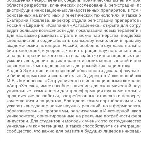
обращения лекарственных средств, практическим аспектам пр
области разработки, клинических исследований, регистрации, п
дистрибуции инновационных лекарственных препаратов, в том 
основанных на клеточных и генетических технологиях, а также
Екатерина Яковлева, директор отдела регистрации препаратов 
Россия и Евразия: «Компания «АстраЗенека» открыта для сотру
видит большие возможности для локализации новых терапевтич
Для нас важно развивать стратегические партнёрства, поддерж
специалистов и содействовать трансферу технологий в практик
академический потенциал России, особенно в фундаментальны
биотехнологиях, и уверены, что интеграция научного опыта рос
и нашего практического опыта в разработке инновационных пре
ускорить внедрение новых терапевтических модальностей и пов
современных методов лечения для российских пациентов».
Андрей Замятнин, исполняющий обязанности декана факульте
и биоинформатики и исполнительный директор Инженерной ш
М.В. Ломоносова: «Сотрудничество с инновационными компания
«АстраЗенека», имеет особое значение для академической наук
уникальные возможности для трансформации фундаментальных
практические разработки, востребованные отраслью и непоср
качество жизни пациентов. Благодаря таким партнёрствам мы 
ускорять внедрение новых научных решений, но и формироват
образовательные программы, реализуемые в Инженерной школ
университета, ориентированные на реальные потребности фар
индустрии. Для студентов и молодых учёных это сотрудничество
уникальным компетенциям, а также способствует их интеграци
сообщество, что важно для развития будущих лидеров иннова