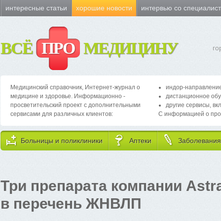
интересные статьи
хорошие новости
интервью со специалис
ВСЁ
ПРО
МЕДИЦИНУ
го
Медицинский справочник, Интернет-журнал о
индор-направление
медицине и здоровье. Информационно -
дистанционное обу
просветительский проект с дополнительными
другие сервисы, вк
сервисами для различных клиентов:
С информацией о про
Больницы и поликлиники
Аптеки
Заболевания
Три препарата компании Ast
в перечень ЖНВЛП