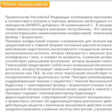
Рубрика:
Хорошие новости
Правительство Российской Федерации опубликовало распоряжен
в соответствии с которым в перечень жизненно необходимых и
препаратов (ЖНВЛП) добавлено 18 наименований 1 . В расшир
лекарственных препарата компании «АстраЗенека». Это преп
непатентованными наименованиями анифролумаб, тезепелумаб
бромид + формотерол.
Препарат анифролумаб показан к применению для лечения взр
среднетяжелой и тяжелой формой системной красной волчанки 
заболевание недостаточно контролируется стандартным лечен
моноклональное антитело, которое связывается с мишенью (ре
интерфероны I типа, и снижает их активность. Снижение активн
способствует уменьшению воспаления, которое вызывает симпт
Tезепелумаб представляет собой генно-инженерный биологиче
антитело, которое блокирует тимусный стромальный лимфопоэ
воспаления при ТБА. За счет этого тезепелумаб способствует 
гиперреактивности дыхательных путей. Препарат рекомендован
поддерживающей терапии у пациентов с тяжелой бронхиальной 
Будесонид + гликопиррония бромид + формотерол показан в к
хронической обструктивной болезни легких средней и тяжелой с
Препарат содержит глюкокортикостероид будесонид и
дваронходилататора: гликопирроний (антагонист мускариновых
и формотерол (агонист β2-адренорецепторов длительного дейст
действующих веществ с различным механизмом действия в кли
продемонстрировала снижение частоты обострений, улучшение 