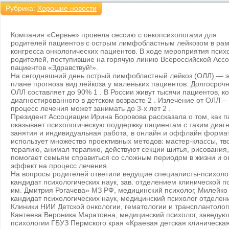
Рубрика:
Хорошие новости
Компания «Сервье» провела сессию с онкопсихологами для
родителей пациентов с острым лимфобластным лейкозом в рамк
конгресса онкологических пациентов. В ходе мероприятия псих
родителей, поступившие на горячую линию Всероссийской Ассо
пациентов «Здравствуй!».
На сегодняшний день острый лимфобластный лейкоз (ОЛЛ) — э
плане прогноза вид лейкоза у маленьких пациентов. Долгосроч
ОЛЛ составляет до 90% 1 . В России живут тысячи пациентов, к
диагностированного в детском возрасте 2 . Излечение от ОЛЛ –
процесс лечения может занимать до 3-х лет 2 .
Президент Ассоциации Ирина Боровова рассказала о том, как п
оказывает психологическую поддержку пациентам с таким диаг
занятия и индивидуальная работа, в онлайн и оффлайн формат
использует множество проективных методов: мастер-классы, тв
терапию, анимал терапию, действуют секции шитья, рисования, 
помогает семьям справиться со сложным периодом в жизни и 
эффект на процесс лечения.
На вопросы родителей ответили ведущие специалисты-психолог
кандидат психологических наук, зав. отделением клинической
им. Дмитрия Рогачева» МЗ РФ, медицинский психолог, Милейко
кандидат психологических наук, медицинский психолог отделе
Клиники НИИ Детской онкологии, гематологии и трансплантологи
Кантеева Вероника Маратовна, медицинский психолог, заведу
психологии ГБУЗ Пермского края «Краевая детская клиническа