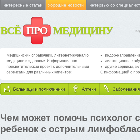
интересные статьи
хорошие новости
интервью со специалис
ВСЁ
ПРО
МЕДИЦИНУ
го
Медицинский справочник, Интернет-журнал о
индор-направление
медицине и здоровье. Информационно -
дистанционное обу
просветительский проект с дополнительными
другие сервисы, вк
сервисами для различных клиентов:
С информацией о про
Больницы и поликлиники
Аптеки
Заболевания
Чем может помочь психолог с
ребенок с острым лимфобла