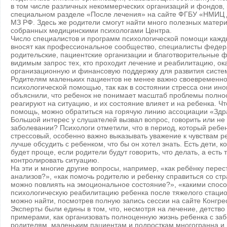
в том числе различных некоммерческих организаций и фондов,
специальном разделе «После лечения» на сайте ФГБУ «НМИЦ 
МЗ РФ. Здесь же родители смогут найти много полезных матер
собранных медицинскими психологами Центра.
Число специалистов и программ психологической помощи каждый
вносят как профессиональное сообщество, специалисты федера
родительские, пациентские организации и благотворительные 
видимым запрос тех, кто проходит лечение и реабилитацию, о
организационную и финансовую поддержку для развития систе
Родителям маленьких пациентов не менее важно своевременно
психологической помощью, так как в состоянии стресса они ино
объяснили, что ребенок не понимает масштаб проблемы полност
реагируют на ситуацию, и их состояние влияет и на ребенка. Чт
помощь, можно обратиться на горячую линию ассоциации «Здра
Большой интерес у слушателей вызвал вопрос, говорить или не 
заболевании? Психологи отметили, что в период, который ребе
стрессовый, особенно важно выказывать уважение к чувствам р
лучше обсудить с ребенком, что бы он хотел знать. Есть дети, к
будет проще, если родители будут говорить, что делать, а есть т
контролировать ситуацию.
На эти и многие другие вопросы, например, «как ребёнку перес
анализов?», «как помочь родителю и ребенку справиться со ст
можно повлиять на эмоциональное состояние?», «какими спос
психологическую реабилитацию ребенка после тяжелого стаци
можно найти, посмотрев полную запись сессии на сайте Конгре
Эксперты были едины в том, что, несмотря на лечение, детство
примерами, как организовать полноценную жизнь ребенка с за
родителям, маленьким пациентам и подросткам многогранна и 