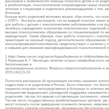
рассказали о возможностях помощи психолога детям и их роди
и реабилитации, психологическом сопровождении семьи онкопа
лечению в стационаре и поделились рекомендациями о том, как
больнице.
Больше всего родителей волновал вопрос «Как понять, что пси
с ОЛЛ?». Эксперты рассказали, что не каждый психолог имеет
для работы с детьми с онкологическими заболеваниями и их ро
лечебных учреждениях психологам онкологических отделений
высшее психологическое образование со специализацией по м
аккредитация. Таким образом, опыт работы психолога с онкопа
ориентация на научный подход, дополнительное образование п
консультированию/психотерапии свидетельствуют о наличии у 
и навыков для оказания квалифицированной психологической 
1 https://www.cancer.org/cancer/types/leukemia-in-children/detectio
2 Румянцев А. Г. Эволюция лечения острого лимфобластного ле
биологические и
организационные аспекты. Вопросы гематологии/онкологии и и
2015;14(1):5-15.
Психологи рассказали об организации системы оказания психо
подросткам и их родителям в России. Было отмечено, что бес
пациенты получают непосредственно в больнице от штатных ме
большинстве медицинских учреждений поддержка оказывается
родителям, так как это важная составляющая системного, сем
Так как число государственных реабилитационных центров, гд
могут получать после завершения основного лечения, невелико
поделилась списком организаций, оказывающих бесплатную пс