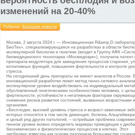
вероятность бесплодия и во
изменений на 20-40%
Рубрика:
Хорошие новости
Москва, 2 августа 2024 г. — Инновационная R&amp;D лаборато
БиоТех», специализирующаяся на разработках в области биоте
молекулярной биологии и генетике (входит в Группу АФК «Сист
биомедицинского технопарка «Мосмедпарк»), получила патент 
препарата-модулятора для замедления процессов старения, у
когнитивных функций, повышения фертильности и контроля ур
стресса.
На сегодняшний день препараты не имеют аналогов в России. 
инновационной разработки лежит метод генно-сетевого анализ
молекулярном уровне воздействовать на индивидуальный мета
обусловленный генетическими особенностями человека, с цел
фертильности, устойчивости к негативным факторам окружающ
снижения рисков развития состояний, вызванных возрастными 
организме.
«Бесплодие, высокий уровень стресса и возраст-зависимые заб
которых относятся в том числе деменция, болезнь Альцгеймера
и целый ряд других патологий, – острейшая проблема совреме
генном уровне можно определить маркеры приводящие к дисб
биохимических и физиологических процессов в клетках. Этот
дисбаланс известен как основа патогенеза большинства социа