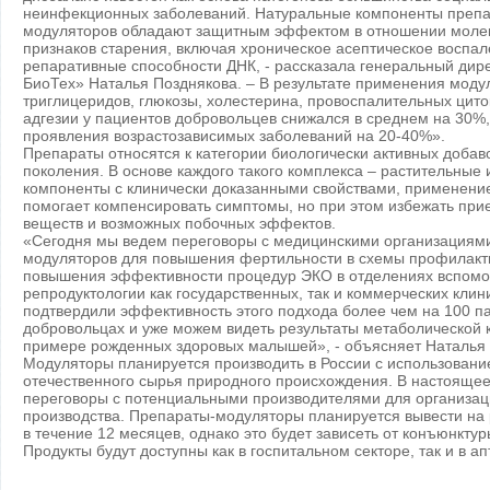
неинфекционных заболеваний. Натуральные компоненты препа
модуляторов обладают защитным эффектом в отношении моле
признаков старения, включая хроническое асептическое воспал
репаративные способности ДНК, - рассказала генеральный дир
БиоТех» Наталья Позднякова. – В результате применения моду
триглицеридов, глюкозы, холестерина, провоспалительных цито
адгезии у пациентов добровольцев снижался в среднем на 30%
проявления возрастозависимых заболеваний на 20-40%».
Препараты относятся к категории биологически активных добаво
поколения. В основе каждого такого комплекса – растительные
компоненты с клинически доказанными свойствами, применени
помогает компенсировать симптомы, но при этом избежать при
веществ и возможных побочных эффектов.
«Сегодня мы ведем переговоры с медицинскими организациям
модуляторов для повышения фертильности в схемы профилакт
повышения эффективности процедур ЭКО в отделениях вспомо
репродуктологии как государственных, так и коммерческих клин
подтвердили эффективность этого подхода более чем на 100 п
добровольцах и уже можем видеть результаты метаболической 
примере рожденных здоровых малышей», - объясняет Наталья 
Модуляторы планируется производить в России с использован
отечественного сырья природного происхождения. В настоящее
переговоры с потенциальными производителями для организац
производства. Препараты-модуляторы планируется вывести на
в течение 12 месяцев, однако это будет зависеть от конъюнктур
Продукты будут доступны как в госпитальном секторе, так и в ап