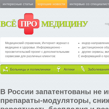
интересные статьи
хорошие новости
интервью со специалис
ВСЁ
ПРО
МЕДИЦИНУ
го
Медицинский справочник, Интернет-журнал о
индор-направление
медицине и здоровье. Информационно -
дистанционное обу
просветительский проект с дополнительными
другие сервисы, вк
сервисами для различных клиентов:
С информацией о про
Больницы и поликлиники
Аптеки
Заболевания
В России запатентованы не 
препараты-модуляторы, сн