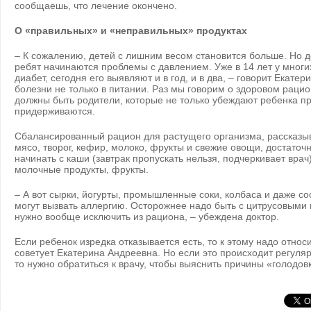
сообщаешь, что лечение окончено.
О «правильных» и «неправильных» продуктах
– К сожалению, детей с лишним весом становится больше. Но дел
ребят начинаются проблемы с давлением. Уже в 14 лет у многи
диабет, сегодня его выявляют и в год, и в два, – говорит Екате
болезни не только в питании. Раз мы говорим о здоровом раци
должны быть родители, которые не только убеждают ребенка пр
придерживаются.
Сбалансированный рацион для растущего организма, рассказыв
мясо, творог, кефир, молоко, фрукты и свежие овощи, достаточн
начинать с каши (завтрак пропускать нельзя, подчеркивает врач)
молочные продукты, фрукты.
– А вот сырки, йогурты, промышленные соки, колбаса и даже со
могут вызвать аллергию. Осторожнее надо быть с цитрусовыми 
нужно вообще исключить из рациона, – убеждена доктор.
Если ребенок изредка отказывается есть, то к этому надо относи
советует Екатерина Андреевна. Но если это происходит регуля
то нужно обратиться к врачу, чтобы выяснить причины «голодов