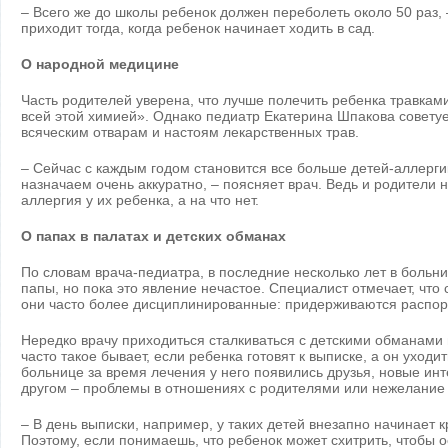
– Всего же до школы ребенок должен переболеть около 50 раз, 
приходит тогда, когда ребенок начинает ходить в сад.
О народной медицине
Часть родителей уверена, что лучше полечить ребенка травками 
всей этой химией». Однако педиатр Екатерина Шпакова советуе
всяческим отварам и настоям лекарственных трав.
– Сейчас с каждым годом становится все больше детей-аллерги
назначаем очень аккуратно, – поясняет врач. Ведь и родители не
аллергия у их ребенка, а на что нет.
О папах в палатах и детских обманах
По словам врача-педиатра, в последние несколько лет в больни
папы, но пока это явление нечастое. Специалист отмечает, что
они часто более дисциплинированные: придерживаются распор
Нередко врачу приходиться сталкиваться с детскими обманами 
часто такое бывает, если ребенка готовят к выписке, а он уходит
больнице за время лечения у него появились друзья, новые инт
другом – проблемы в отношениях с родителями или нежелание 
– В день выписки, например, у таких детей внезапно начинает к
Поэтому, если понимаешь, что ребенок может схитрить, чтобы о