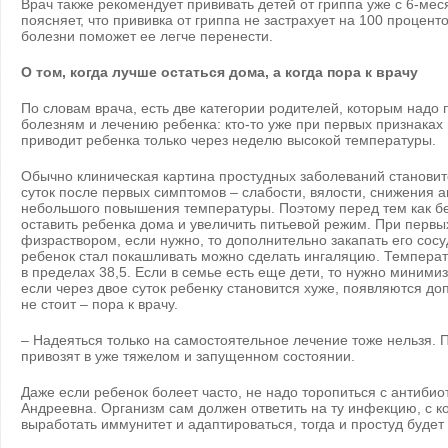
Врач также рекомендует прививать детей от гриппа уже с 6-мес
поясняет, что прививка от гриппа не застрахует на 100 процент
болезни поможет ее легче перенести.
О том, когда лучше остаться дома, а когда пора к врачу
По словам врача, есть две категории родителей, которым надо
болезням и лечению ребенка: кто-то уже при первых признаках н
приводит ребенка только через неделю высокой температуры.
Обычно клиническая картина простудных заболеваний становит
суток после первых симптомов – слабости, вялости, снижения 
небольшого повышения температуры. Поэтому перед тем как бе
оставить ребенка дома и увеличить питьевой режим. При первы
физраствором, если нужно, то дополнительно закапать его со
ребенок стал покашливать можно сделать ингаляцию. Температ
в пределах 38,5. Если в семье есть еще дети, то нужно миними
если через двое суток ребенку становится хуже, появляются д
не стоит – пора к врачу.
– Надеяться только на самостоятельное лечение тоже нельзя. 
привозят в уже тяжелом и запущенном состоянии.
Даже если ребенок болеет часто, не надо торопиться с антиби
Андреевна. Организм сам должен ответить на ту инфекцию, с ко
выработать иммунитет и адаптироваться, тогда и простуд будет