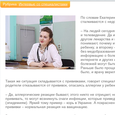
Рубрика:
Интервью со специалистами
По словам Екатери
сталкиваются с нед
– На людей сегодня
и телевидение. Да и
другом лекарства и
понимают, почему и
ребенку, а второму 
без медобразовани
информацию о болез
интернете и других
болезней могут быть
Раньше было проще
было, и врачу верил
Такая же ситуация складывается с прививками, говорит специал
родители отказываются от прививок, опасаясь аллергии у ребе
– Да, аллергические реакции бывают, этого никто не отрицает, 
прививать, то могут возникнуть очаги инфекции, которые приве
(эпидемиям). Яркий тому пример – корь в Украине. А покрасне
прививки – нормальная реакция на вакцинацию.