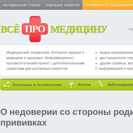
интересные статьи
хорошие новости
интервью со специалис
ВСЁ
ПРО
МЕДИЦИНУ
го
Медицинский справочник, Интернет-журнал о
индор-направление
медицине и здоровье. Информационно -
дистанционное обу
просветительский проект с дополнительными
другие сервисы, вк
сервисами для различных клиентов:
С информацией о про
Больницы и поликлиники
Аптеки
Заболевания
О недоверии со стороны род
прививках