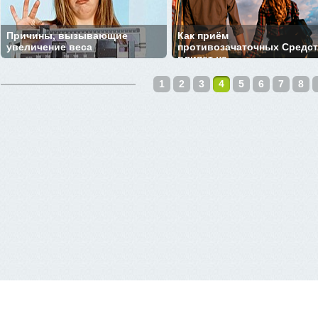
Причины, вызывающие
Как приём
увеличение веса
противозачаточных Средс
влияет на ...
1
2
3
4
5
6
7
8