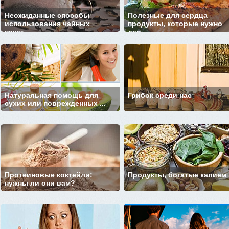
Неожиданные способы
Полезные для сердца
использования чайных
продукты, которые нужно
пакет...
дер...
Натуральная помощь для
Грибок среди нас
сухих или поврежденных ...
Протеиновые коктейли:
Продукты, богатые калием
нужны ли они вам?