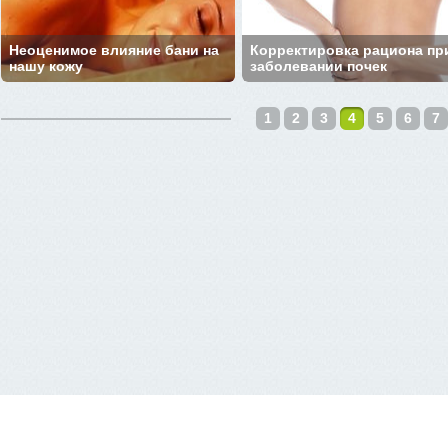
Неоценимое влияние бани на
Корректировка рациона пр
нашу кожу
заболевании почек
1
2
3
4
5
6
7