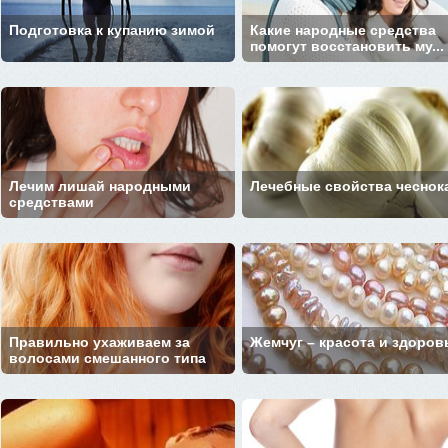
Подготовка к купанию зимой
Какие народные средства
помогут восстановить му...
Лечим лишай народными
Лечебные свойства чеснок
средствами
Правильно ухаживаем за
Жемчуг – красота и здоров
волосами смешанного типа