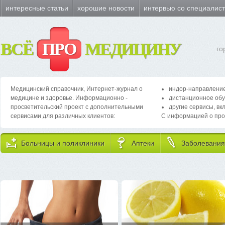
интересные статьи
хорошие новости
интервью со специалис
ВСЁ
ПРО
МЕДИЦИНУ
го
Медицинский справочник, Интернет-журнал о
индор-направление
медицине и здоровье. Информационно -
дистанционное обу
просветительский проект с дополнительными
другие сервисы, вк
сервисами для различных клиентов:
С информацией о про
Больницы и поликлиники
Аптеки
Заболевания